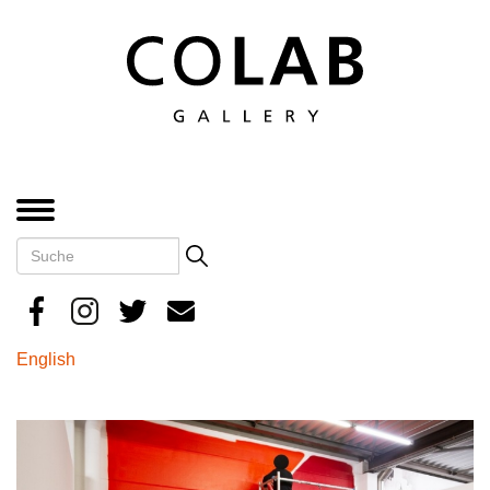
Direkt
zum
Inhalt
MENÜ
Suche
Search
English