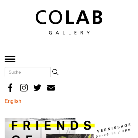
Direkt
zum
Inhalt
MENÜ
Suche
Search
English