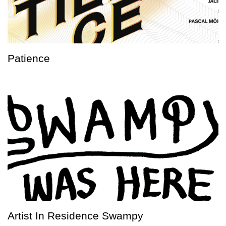
Patience
Artist In Residence Swampy