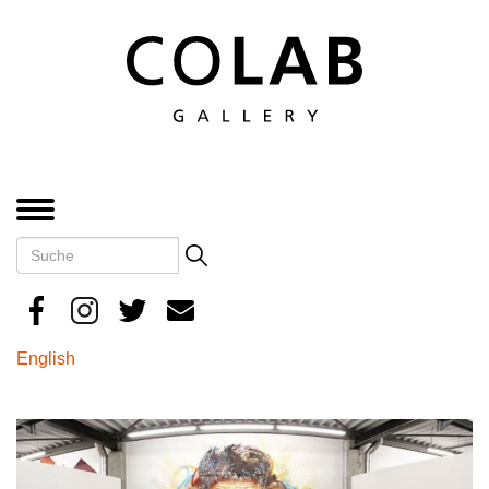
Direkt
zum
Inhalt
MENÜ
Suche
Search
English