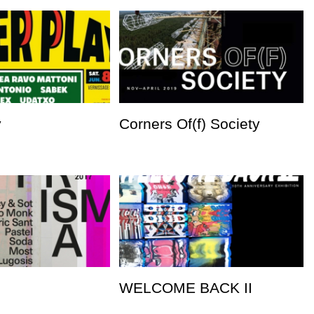
y
Corners Of(f) Society
WELCOME BACK II