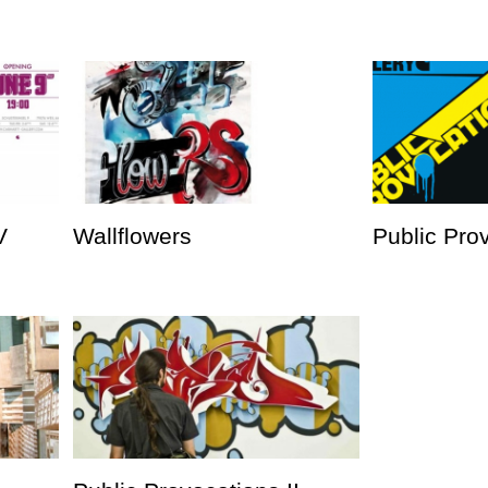
V
Wallflowers
Public Prov