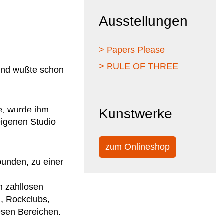
Ausstellungen
> Papers Please
> RULE OF THREE
 und wußte schon
e, wurde ihm
Kunstwerke
eigenen Studio
zum Onlineshop
bunden, zu einer
n zahllosen
n, Rockclubs,
iesen Bereichen.