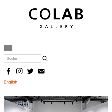
Direkt
zum
Inhalt
MENÜ
Suche
Search
English