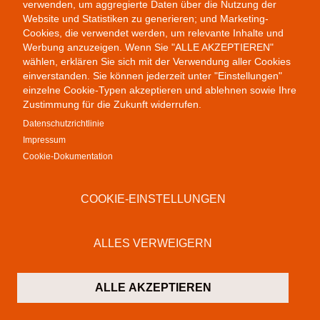
verwenden, um aggregierte Daten über die Nutzung der
Website und Statistiken zu generieren; und Marketing-
Cookies, die verwendet werden, um relevante Inhalte und
Werbung anzuzeigen. Wenn Sie "ALLE AKZEPTIEREN"
wählen, erklären Sie sich mit der Verwendung aller Cookies
einverstanden. Sie können jederzeit unter "Einstellungen"
einzelne Cookie-Typen akzeptieren und ablehnen sowie Ihre
Colab Gallery
Zustimmung für die Zukunft widerrufen.
Schusterinsel 9
Datenschutzrichtlinie
79576 Weil am Rhein
Impressum
Deutschland
Cookie-Dokumentation
Kontakt
T:
+49 (0)7621 16 29 46 13
COOKIE-EINSTELLUNGEN
F: +49 (0)7621 16 29 46 11
M:
info@colab-gallery.com
ALLES VERWEIGERN
Öffnungszeiten
Montag bis Freitag 11 - 19 Uhr
ALLE AKZEPTIEREN
Samstags 10 - 19 Uhr