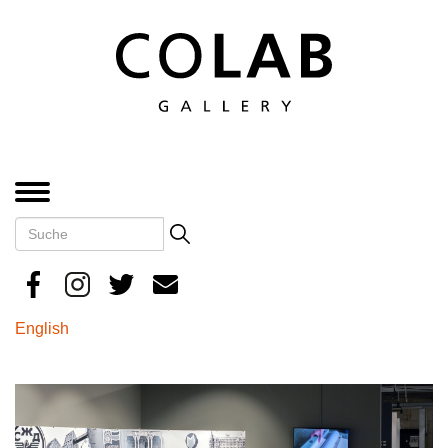
Direkt
zum
Inhalt
MENÜ
Suche
Search
English