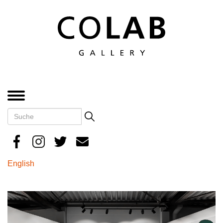
Direkt
zum
Inhalt
MENÜ
Suche
Search
English