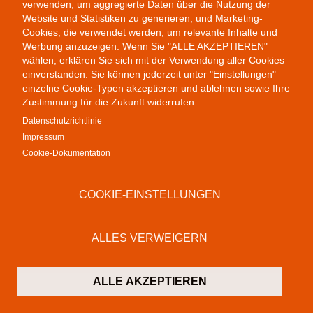
verwenden, um aggregierte Daten über die Nutzung der
Website und Statistiken zu generieren; und Marketing-
Public Provocations II
Cookies, die verwendet werden, um relevante Inhalte und
Werbung anzuzeigen. Wenn Sie "ALLE AKZEPTIEREN"
wählen, erklären Sie sich mit der Verwendung aller Cookies
einverstanden. Sie können jederzeit unter "Einstellungen"
einzelne Cookie-Typen akzeptieren und ablehnen sowie Ihre
Zustimmung für die Zukunft widerrufen.
Datenschutzrichtlinie
Impressum
Cookie-Dokumentation
Colab Gallery
Schusterinsel 9
COOKIE-EINSTELLUNGEN
79576 Weil am Rhein
Deutschland
ALLES VERWEIGERN
Kontakt
T:
+49 (0)7621 16 29 46 13
ALLE AKZEPTIEREN
F: +49 (0)7621 16 29 46 11
M:
info@colab-gallery.com