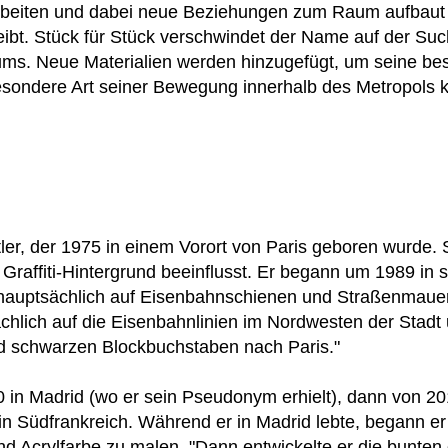
rbeiten und dabei neue Beziehungen zum Raum aufbaut
eibt. Stück für Stück verschwindet der Name auf der Su
ums. Neue Materialien werden hinzugefügt, um seine be
sondere Art seiner Bewegung innerhalb des Metropols ko
tler, der 1975 in einem Vorort von Paris geboren wurde. S
Graffiti-Hintergrund beeinflusst. Er begann um 1989 in s
hauptsächlich auf Eisenbahnschienen und Straßenmauer
ächlich auf die Eisenbahnlinien im Nordwesten der Stadt
und schwarzen Blockbuchstaben nach Paris."
0 in Madrid (wo er sein Pseudonym erhielt), dann von 20
 in Südfrankreich. Während er in Madrid lebte, begann e
d Acrylfarbe zu malen. "Dann entwickelte er die bunten