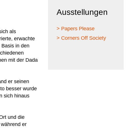
Ausstellungen
> Papers Please
ich als
> Corners Off Society
rierte, erwachte
 Basis in den
rschiedenen
men mit der Dada
and er seinen
sto besser wurde
an sich hinaus
Ort und die
g während er