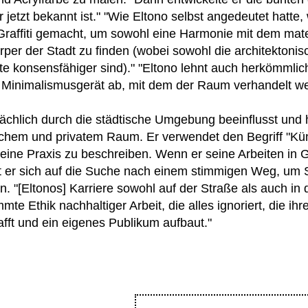
r jetzt bekannt ist." "Wie Eltono selbst angedeutet hatte
 Graffiti gemacht, um sowohl eine Harmonie mit dem mate
rper der Stadt zu finden (wobei sowohl die architektonis
te konsensfähiger sind)." "Eltono lehnt auch herkömmlic
 Minimalismusgerät ab, mit dem der Raum verhandelt w
ächlich durch die städtische Umgebung beeinflusst und h
ichem und privatem Raum. Er verwendet den Begriff "Kün
eine Praxis zu beschreiben. Wenn er seine Arbeiten in 
t er sich auf die Suche nach einem stimmigen Weg, um St
 "[Eltonos] Karriere sowohl auf der Straße als auch in d
mmte Ethik nachhaltiger Arbeit, die alles ignoriert, die ih
t und ein eigenes Publikum aufbaut."