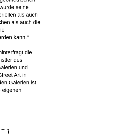
, wurde seine
riellen als auch
chen als auch die
he
erden kann."
interfragt die
stler des
Galerien und
reet Art in
en Galerien ist
re eigenen