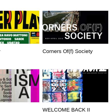
y
Corners Of(f) Society
WELCOME BACK II