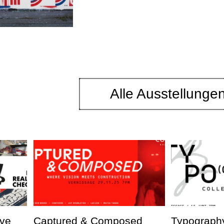
Alle Ausstellunge
ve
Captured & Composed
Typography