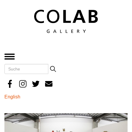
Direkt
zum
Inhalt
MENÜ
Suche
Search
English