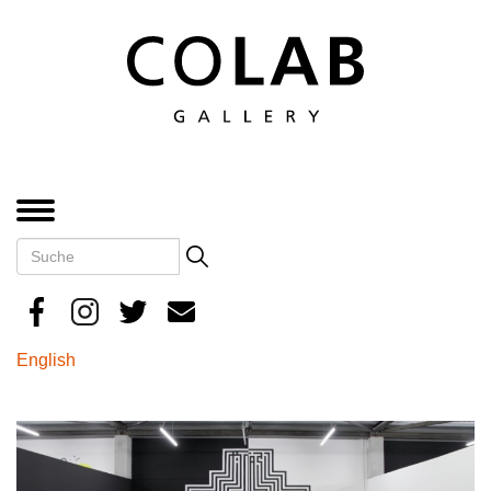
Direkt
zum
Inhalt
MENÜ
Suche
Search
English