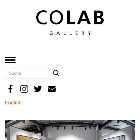
Direkt
zum
Inhalt
MENÜ
Suche
Search
English