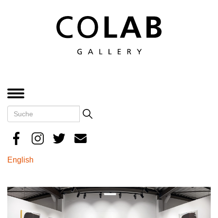
Direkt
zum
Inhalt
MENÜ
Suche
Search
English