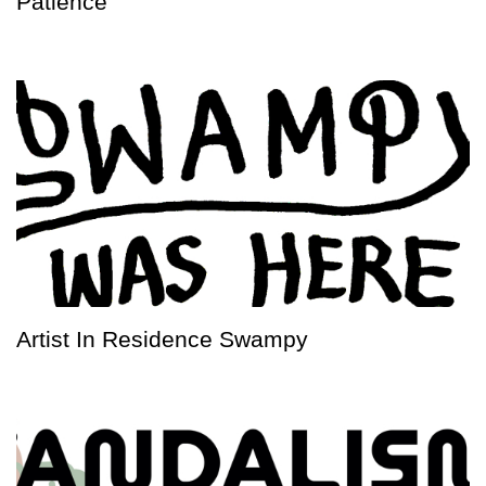
Patience
Artist In Residence Swampy