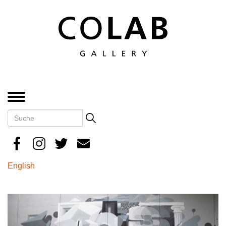
Direkt
zum
Inhalt
MENÜ
Suche
Search
English