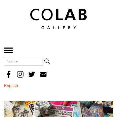
Direkt
zum
Inhalt
MENÜ
Suche
Search
English