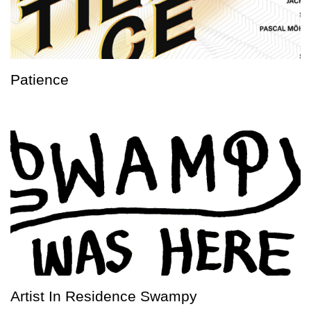
Patience
Artist In Residence Swampy