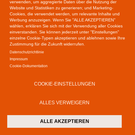
Public Provocations II
verwenden, um aggregierte Daten über die Nutzung der
Website und Statistiken zu generieren; und Marketing-
Cookies, die verwendet werden, um relevante Inhalte und
Werbung anzuzeigen. Wenn Sie "ALLE AKZEPTIEREN"
wählen, erklären Sie sich mit der Verwendung aller Cookies
einverstanden. Sie können jederzeit unter "Einstellungen"
einzelne Cookie-Typen akzeptieren und ablehnen sowie Ihre
Zustimmung für die Zukunft widerrufen.
Datenschutzrichtlinie
Impressum
Colab Gallery
Cookie-Dokumentation
Schusterinsel 9
79576 Weil am Rhein
COOKIE-EINSTELLUNGEN
Deutschland
Kontakt
ALLES VERWEIGERN
T:
+49 (0)7621 16 29 46 13
F: +49 (0)7621 16 29 46 11
M:
info@colab-gallery.com
ALLE AKZEPTIEREN