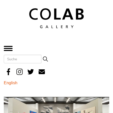
Direkt
zum
Inhalt
MENÜ
Suche
Search
English