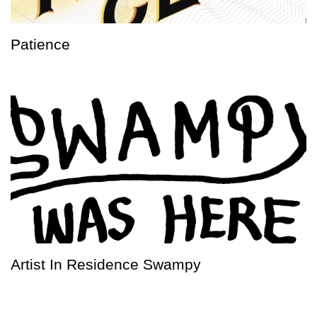
Patience
Artist In Residence Swampy