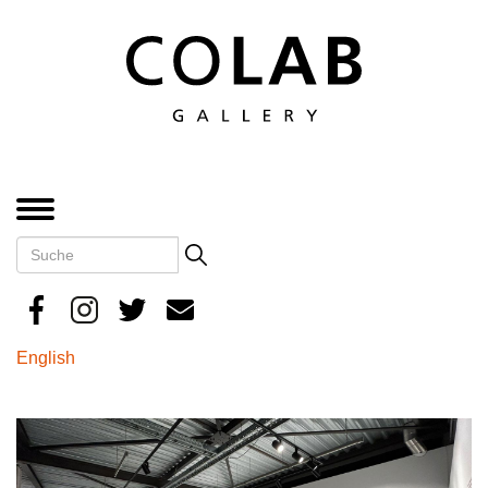
Direkt
zum
Inhalt
MENÜ
Suche
Search
English