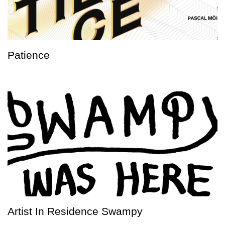
Patience
Artist In Residence Swampy