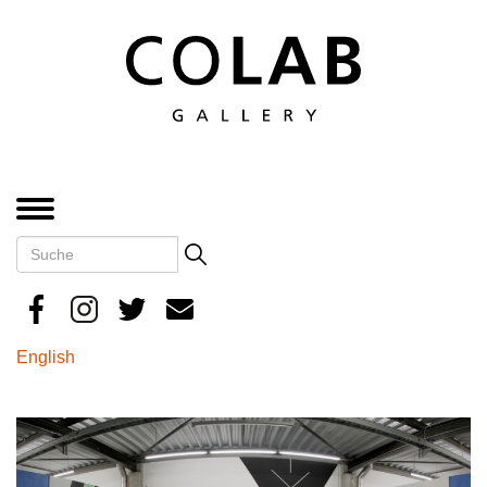
Direkt
zum
Inhalt
MENÜ
Suche
Search
English