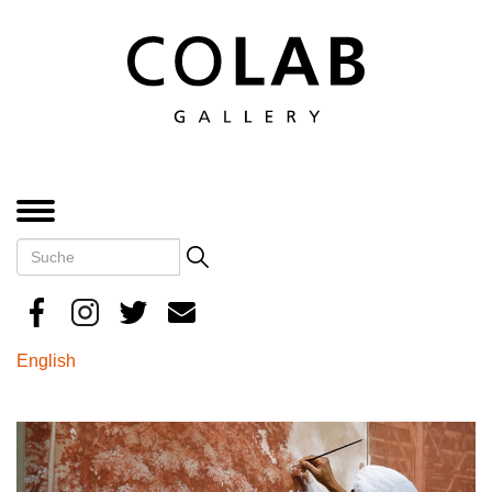
Direkt
zum
Inhalt
MENÜ
Suche
Search
English