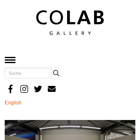
Direkt
zum
Inhalt
MENÜ
Suche
Search
English