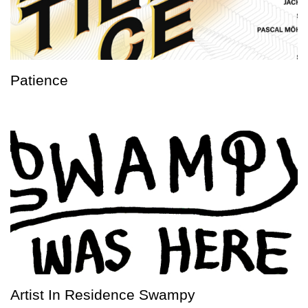
Patience
Artist In Residence Swampy