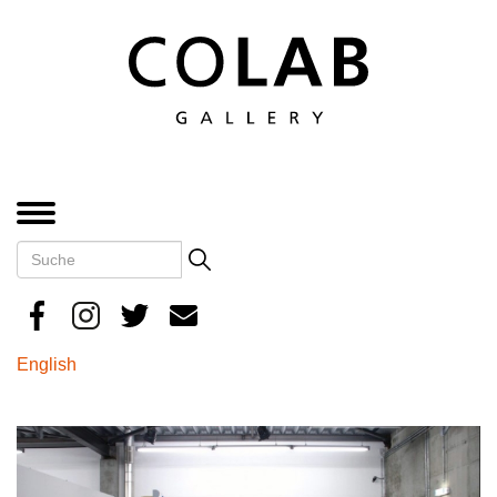
Direkt
zum
Inhalt
MENÜ
Suche
Search
English