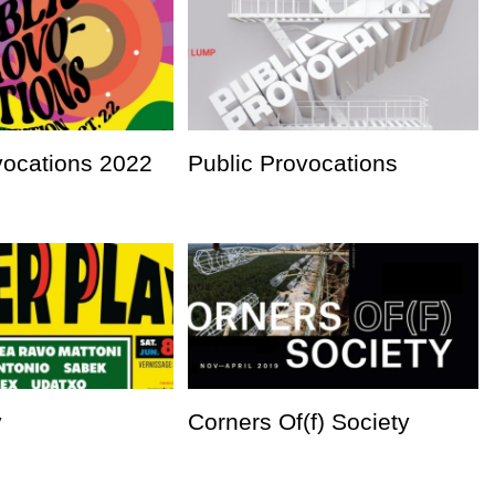
vocations 2022
Public Provocations
y
Corners Of(f) Society