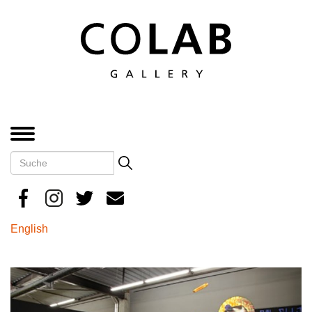
Direkt
zum
Inhalt
MENÜ
Suche
Search
English