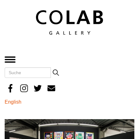
Direkt
zum
Inhalt
MENÜ
Suche
Search
English