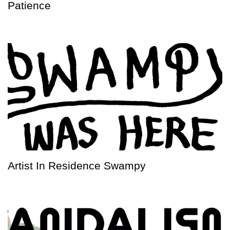
Patience
Artist In Residence Swampy