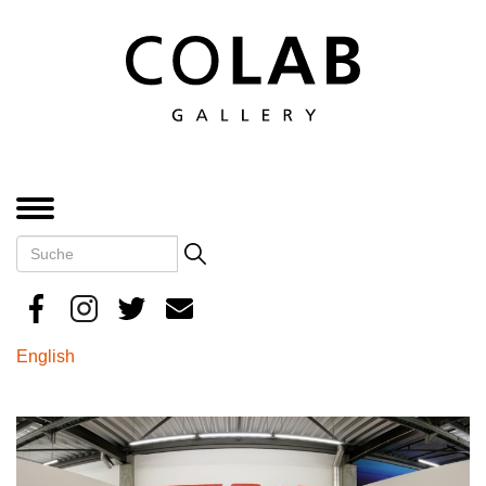
Direkt
zum
Inhalt
MENÜ
Suche
Search
English