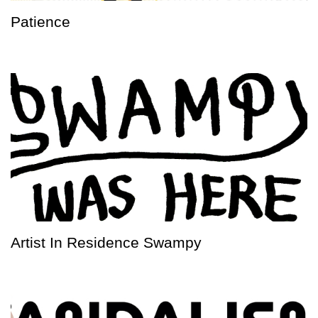
Patience
Artist In Residence Swampy