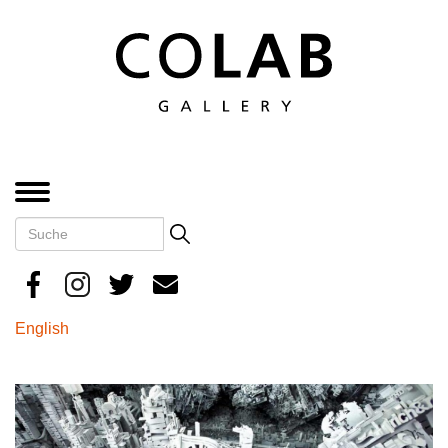
Direkt
zum
Inhalt
MENÜ
Suche
Search
English