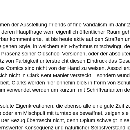
men der Ausstellung Friends of fine Vandalism im Jahr 
 deren Hauptfrage wem eigentlich öffentlicher Raum gehö
rbar kommentierte, ist bis heute aktiv auf den Straßen u
 eigenen Style, in welchem ein Rhythmus mitschwingt, d
en Präsenz seiner Oldschool Versionen, oder der absolute
atz von Farbigkeit unterstreicht diesen Eindruck das Ge
s Comics sind nicht von der Hand zu weisen. Assoziiert m
sich nicht in Clark Kent Manier versteckt – sondern wund
 Arbeit. Clarks werden hier ohnehin bloß in Form von Sc
ium verwendet werden um kurzum mit Schriftvarianten de
olute Eigenkreationen, die ebenso alle eine gute Zeit 
 oder am Mischpult mit turntables bewaffnet, zeigen si
 Der Bezug überrascht nicht, denn Opium schwelgt in se
ernswerter Konsequenz und natürlicher Selbstverständlic