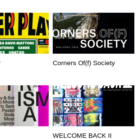
y
Corners Of(f) Society
WELCOME BACK II