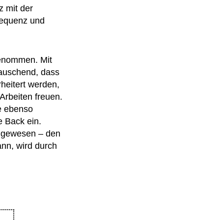
z mit der
sequenz und
lgenommen. Mit
rauschend, dass
heitert werden,
Arbeiten freuen.
ne ebenso
e Back ein.
a gewesen – den
ann, wird durch