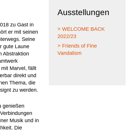
Ausstellungen
2018 zu Gast in
> WELCOME BACK
rt er mit seinen
2022/23
nterwegs. Seine
> Friends of Fine
er gute Laune
Vandalism
n Abstraktion
samtwerk
it Marvel, fällt
erbar direkt und
huhen Thema, die
signt zu werden.
zu genießen
e Verbindungen
iner Musik und in
hkeit. Die